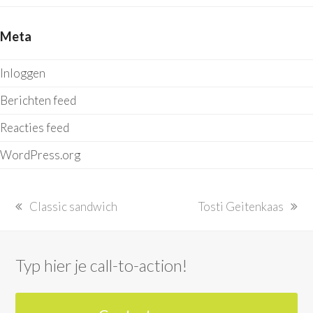
Meta
Inloggen
Berichten feed
Reacties feed
WordPress.org
previous
next
Classic sandwich
Tosti Geitenkaas
post:
post:
Typ hier je call-to-action!