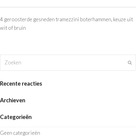
Description
4 geroosterde gesneden tramezzini boterhammen, keuze uit
wit of bruin
Zoeken
V
Recente reacties
Archieven
Categorieën
Geen categorieën