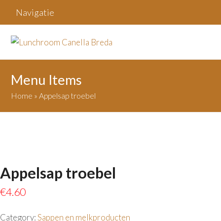
Navigatie
Menu Items
Home
»
Appelsap troebel
Appelsap troebel
€
4.60
Category:
Sappen en melkproducten