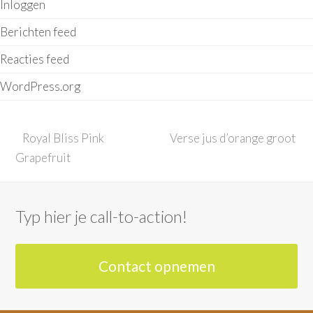
Inloggen
Berichten feed
Reacties feed
WordPress.org
previous
next
Royal Bliss Pink
Verse jus d’orange groot
post:
post:
Grapefruit
Typ hier je call-to-action!
Contact opnemen