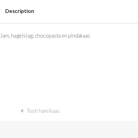
Description
Description
Jam, hagelslag, chocopasta en pindakaas
previous
Tosti ham/kaas
post: