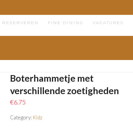
RESERVEREN
FINE DINING
VACATURES
Boterhammetje met
verschillende zoetigheden
€
6.75
Category:
Kidz