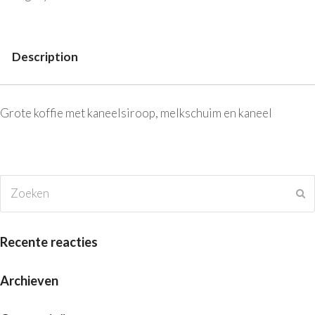
Description
Description
Grote koffie met kaneelsiroop, melkschuim en kaneel
Zoeken
V
Recente reacties
Archieven