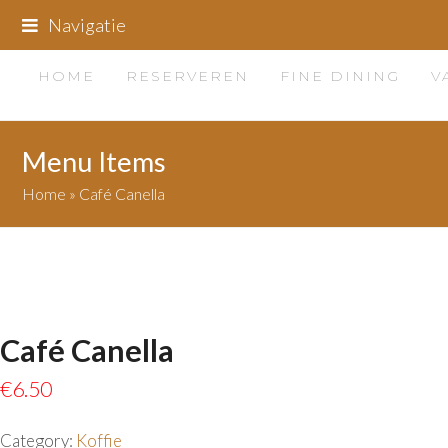
Navigatie
HOME
RESERVEREN
FINE DINING
V
Menu Items
Home
»
Café Canella
Café Canella
€
6.50
Category:
Koffie