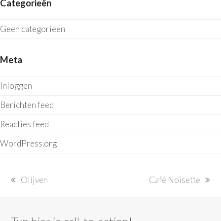
Categorieën
Geen categorieën
Meta
Inloggen
Berichten feed
Reacties feed
WordPress.org
previous
next
Olijven
Café Noisette
post:
post: