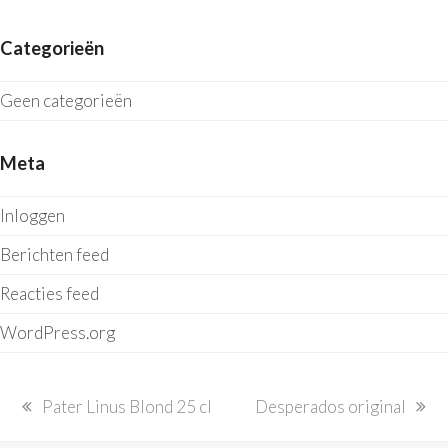
Categorieën
Geen categorieën
Meta
Inloggen
Berichten feed
Reacties feed
WordPress.org
previous
next
Pater Linus Blond 25 cl
Desperados original
post:
post: