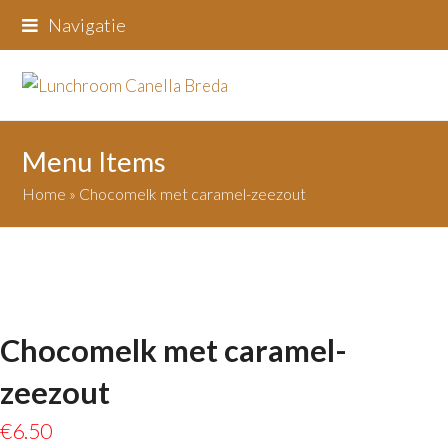
Navigatie
Menu Items
Home
»
Chocomelk met caramel-zeezout
Chocomelk met caramel-
zeezout
€
6.50