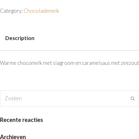
Category:
Chocolademelk
Description
Description
Warme chocomelk met slagroom en caramelsaus met zeezout
Zoeken
V
Recente reacties
Archieven