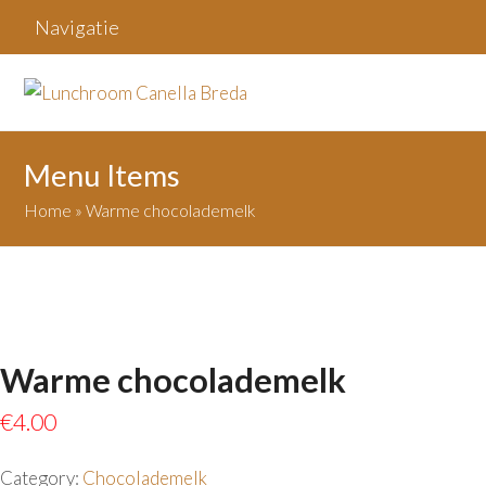
Navigatie
Menu Items
Home
»
Warme chocolademelk
Warme chocolademelk
€
4.00
Category:
Chocolademelk