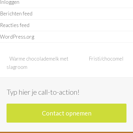
Inloggen
Berichten feed
Reacties feed
WordPress.org
previous
next
Warme chocolademelk met
Fristi/chocomel
post:
post:
slagroom
Typ hier je call-to-action!
Contact opnemen