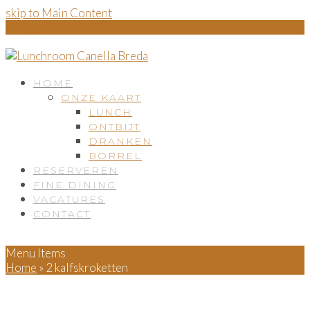
skip to Main Content
Navigatie
HOME
ONZE KAART
LUNCH
ONTBIJT
DRANKEN
BORREL
RESERVEREN
FINE DINING
VACATURES
CONTACT
Menu Items
Home
»
2 kalfskroketten