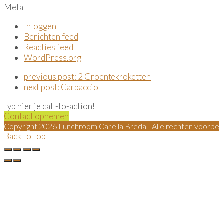
Meta
Inloggen
Berichten feed
Reacties feed
WordPress.org
previous post:
2 Groentekroketten
next post:
Carpaccio
Typ hier je call-to-action!
Contact opnemen
Copyright 2026 Lunchroom Canella Breda | Alle rechten voorbe
Back To Top