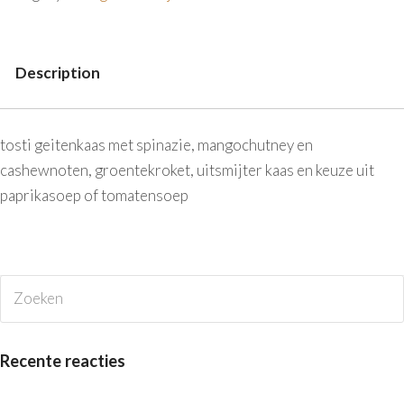
Description
Description
tosti geitenkaas met spinazie, mangochutney en
cashewnoten, groentekroket, uitsmijter kaas en keuze uit
paprikasoep of tomatensoep
Zoeken
V
Recente reacties