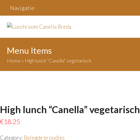
Navigatie
Menu Items
Home
»
High lunch “Canella” vegetarisch
High lunch “Canella” vegetarisch
€
18.25
Category:
Belegde broodjes