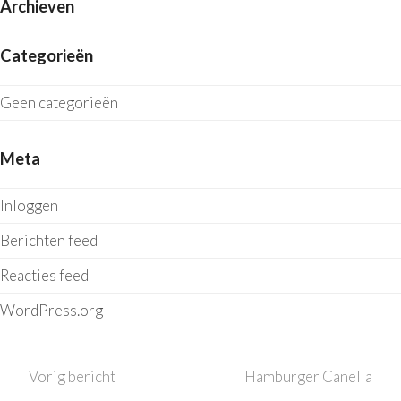
Archieven
Categorieën
Geen categorieën
Meta
Inloggen
Berichten feed
Reacties feed
WordPress.org
previous
next
Vorig bericht
Hamburger Canella
post:
post: