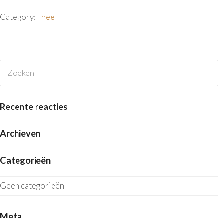
Category:
Thee
Zoeken
V
Recente reacties
Archieven
Categorieën
Geen categorieën
Meta