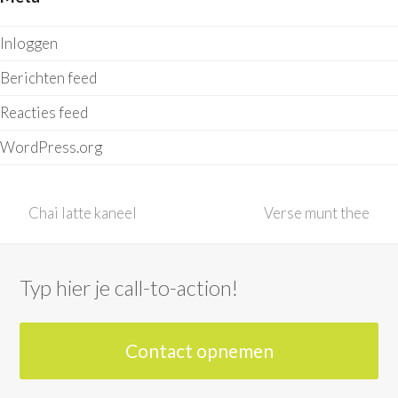
Inloggen
Berichten feed
Reacties feed
WordPress.org
previous
next
Chai latte kaneel
Verse munt thee
post:
post:
Typ hier je call-to-action!
Contact opnemen